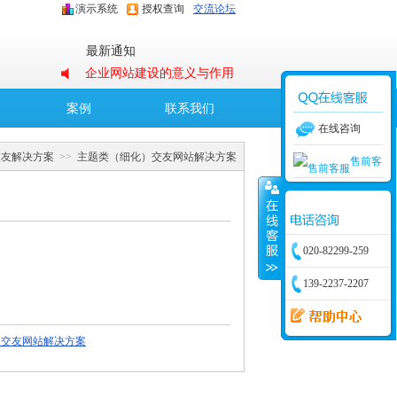
演示系统
授权查询
交流论坛
最新通知
企业网站建设的意义与作用
O2O婚恋交友解决方案
案例
联系我们
在线咨询
OElove集成五大优势、保障
交友解决方案
>>
主题类（细化）交友网站解决方案
售前客
B2B婚恋交友解决方案
集团企业内部交友网站解决
服
采用OECMS高效搭建企业网
方案
020-82299-259
站
139-2237-2207
）交友网站解决方案