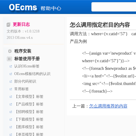
怎么调用指定栏目的内容
更新日志
文档版本：v1.0.1218
调用方法：where={v.catid='5
2013 OEcms v4.x
产品为例
程序安装
<!--{assign var='newproduct'
标签使用手册
where={v.catid='57'}")}-->
认识OEcms标签
<!--{foreach $newproduct as $v
OEcms模板结构的认识
<li><a href="<!--{$volist.url}
部分代码初识
<img src="<!--{$volist.thumbf
常用标签
<!--{/foreach}-->
【文章模型】标签
【产品模型】标签
上一篇：
怎么调用推荐的内容
【招聘模型】标签
【下载模型】标签
【图库模型】标签
【单页模型】标签