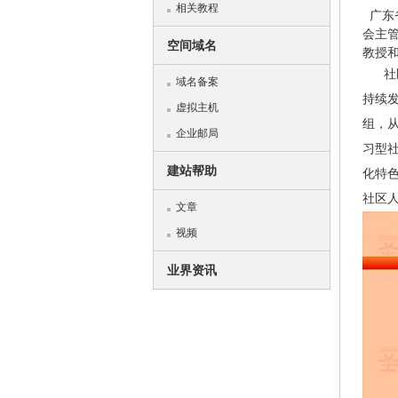
相关教程
广东
会主
空间域名
教授
社区
域名备案
持续
虚拟主机
组，从
企业邮局
习型
建站帮助
化特
社区
文章
视频
业界资讯