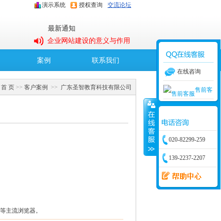
演示系统
授权查询
交流论坛
最新通知
企业网站建设的意义与作用
O2O婚恋交友解决方案
案例
联系我们
OElove集成五大优势、保障
在线咨询
B2B婚恋交友解决方案
首 页
>>
客户案例
>>
广东圣智教育科技有限公司
售前客
集团企业内部交友网站解决
服
采用OECMS高效搭建企业网
方案
站
020-82299-259
139-2237-2207
Opera等主流浏览器。