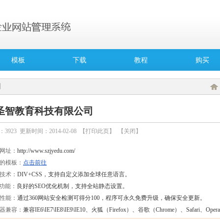
模板
下载
教程
购买
例
圣智教育科技有限公司
：
3923
更新时间：2014-02-08 【
打印此页
】 【
关闭
】
网址：
http://www.szjyedu.com/
的模板：
点击前往
技术：
DIV+CSS，支持自定义添加全球任意语言。
O功能：
良好的SEO优化机制，支持全站静态设置。
性能：
通过360网站安全检测可得分100，程序可永久免费升级，确保安全更新。
器兼容：
兼容IE6\IE7\IE8\IE9\IE10、火狐（Firefox）、谷歌（Chrome）、Safari、