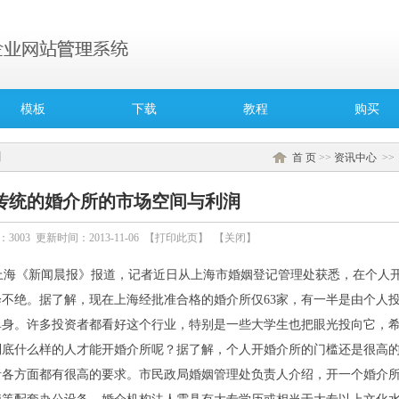
模板
下载
教程
购买
闻
首 页
>>
资讯中心
>
传统的婚介所的市场空间与利润
：
3003
更新时间：2013-11-06 【
打印此页
】 【
关闭
】
海《新闻晨报》报道，记者近日从上海市婚姻登记管理处获悉，在个人开
绎不绝。据了解，现在上海经批准合格的婚介所仅
63
家，有一半是由个人
单身。许多投资者都看好这个行业，特别是一些大学生也把眼光投向它，
什么样的人才能开婚介所呢？据了解，个人开婚介所的门槛还是很高的
者各方面都有很高的要求。市民政局婚姻管理处负责人介绍，开一个婚介