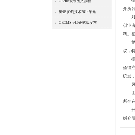
据悉
OEcms安装图文教程
介所
奥壹 (OE)技术2014年元
对于
OECMS v4.0正式版发布
创业
料。
婚姻
议，
据悉
值得
统发
风
由于
所存
开婚
婚介