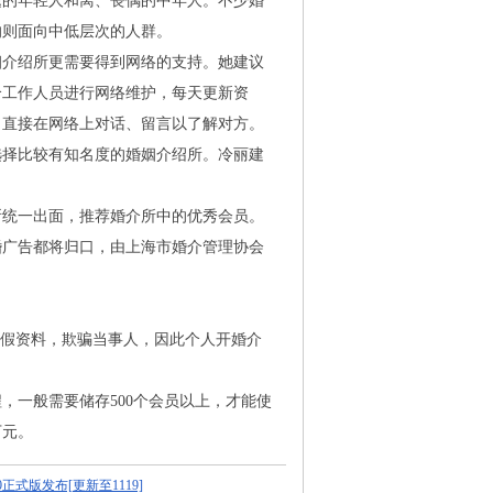
的年轻人和离、丧偶的中年人。不少婚
的则面向中低层次的人群。
介绍所更需要得到网络的支持。她建议
个工作人员进行网络维护，每天更新资
，直接在网络上对话、留言以了解对方。
择比较有知名度的婚姻介绍所。冷丽建
统一出面，推荐婚介所中的优秀会员。
婚广告都将归口，由上海市婚介管理协会
假资料，欺骗当事人，因此个人开婚介
，一般需要储存
500
个会员以上，才能使
万元。
4.0正式版发布[更新至1119]