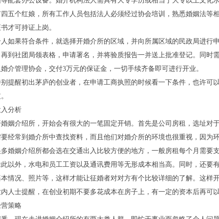
脑等配套办公设备。婚介机构法人需具有大专学历或相当于大专以上文化
有四五个红娘，所有工作人员包括法人必须经过协会培训，熟悉婚姻法等
证书才可持证上岗。
如果符合条件，就选择开婚介所的区域，并向所属区域的民政局进行申
，再到社团局领表格，申请署名，并将验质报告一并送上批准登记。同时
入婚介管理协会，交付
3
万元的保证金，一切手续齐备即可进行开业。
提醒初出茅庐的创业者，在申请工商执照的时候看一下条件，也许可以
支。
入分析
姻介绍所，开始会有很大的一笔固定开销。首先是公司房租，选址对于
需要经常到婚介所中查找资料，而且他们对婚介所的环境也很重视，因为
很多婚姻介绍所都会选在交通出入比较方便的地方，一般房租每个月需要
以外，水电和员工工资以及通讯费用等无形成本相当高。同时，还要有
基本情况、照片等，这样才能让征婚者对对方有个比较详细的了解。这样
人士提醒，在创业初期不要多花成本在房子上，有一定的资本后再可以
营策略