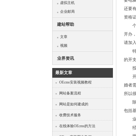
要电
虚拟主机
还要
企业邮局
资格
建站帮助
个人
开办
文章
请加
视频
特别
业界资讯
的开
投
最新文章
开婚
OEcms安装视频教程
婚者
网站备案流程
所以
除此
网站是如何建成的
包括
收费技术服务
业内
在线体验OEcms的方法
经