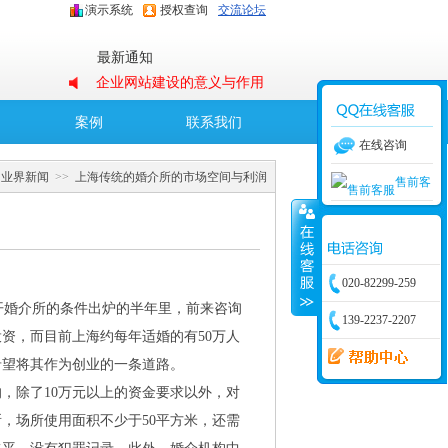
演示系统
授权查询
交流论坛
最新通知
企业网站建设的意义与作用
O2O婚恋交友解决方案
案例
联系我们
在线咨询
OElove集成五大优势、保障
>
业界新闻
>>
上海传统的婚介所的市场空间与利润
售前客
B2B婚恋交友解决方案
集团企业内部交友网站解决
服
采用OECMS高效搭建企业网
方案
020-82299-259
站
婚介所的条件出炉的半年里，前来咨询
139-2237-2207
投资，而目前上海约每年适婚的有
50
万人
希望将其作为创业的一条道路。
，除了
10
万元以上的资金要求以外，对
所，场所使用面积不少于
50
平方米，还需