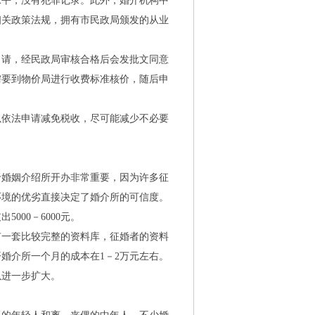
水平，没有犯罪记录。此外，婚介机构中
相关政策法规，拥有市民政局颁发的从业
请，经民政局审核合格后会发批文同意
需要到物价局进行收费标准核价，随后申
依法申请减免税收，尽可能减少不必要
婚姻介绍所开办非常重要，因为许多征
环境的优劣直接决定了婚介所的可信度。
支出
5000
－
6000
元。
一套比较完整的资料库，征婚者的资料
开婚介所一个月的成本在
1
－
2
万元左右。
进一步扩大。