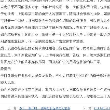
，现在走进婚姻介绍所的有两大类人群，即忙于事业而忽略了个人问题
各自定位于不同的服务对象，有的针对银发一族，有的服务于白领，也有
创业者，上海幸福生活的负责人冷丽坦言，随着社会节奏的加快，婚姻
者可以开一个网站，将网络服务作为婚姻介绍所的延伸服务，可以投入几
征婚者无需到婚介所就能通过网站了解对方的情况，有意了可以先不见面
介绍所有别于其他行业，婚姻可是一个人的终身大事，征婚者一般会选
特别是在创业初期，花一定的资金投入广告宣传非常重要。
，以往都是应征婚者要求由征婚者出资做征婚广告，而今则是由婚介所
注意的是，为了净化征婚广告，上海将实行征婚广告统一体。绝大多数征
，并固定在沪上的几家媒体露面，而征婚广告的用语也将被约法三章。
险提示
目前婚介行业从业人员鱼龙混杂，不少人打着
"
职业红娘
"
的旗号炮制虚
在较大风险。
介所效益并不能立竿见影。业内人士分析，积累会员资料需要一个过程
所的经营进入良性循环状态，因此开婚介所需要长期投入，需准备二三十
上一篇：
双十一倒计时 一团网打折促销史无前例
下一篇：
OECMS v