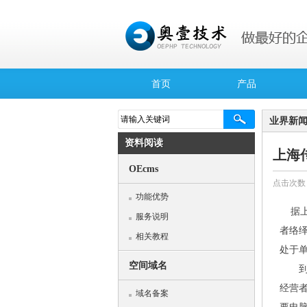
首页
产品
业界新
资料阅读
上海
OEcms
点击次数
功能优势
据上
服务说明
者络
相关教程
处于
空间域名
到底
经营
域名备案